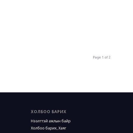
Page 1 of 2
ХОЛБОО БАРИХ
Нээлттэй ажлын байр
Холбоо барих, Хаяг