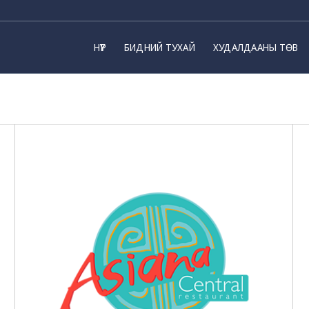
НҮҮР
БИДНИЙ ТУХАЙ
ХУДАЛДААНЫ ТӨВ