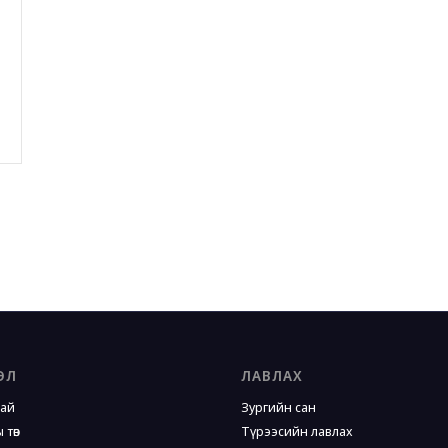
ЭЛ
ЛАВЛАХ
хай
Зургийн сан
 төв
Түрээсийн лавлах