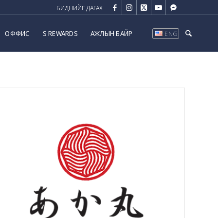
ОФФИС
S REWARDS
АЖЛЫН БАЙР
ENG