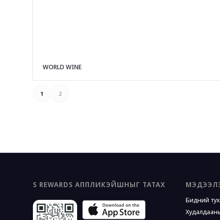
WORLD WINE
1
2
S REWARDS АППЛИКЭЙШНЫГ ТАТАХ
МЭДЭЭЛ
Бидний ту
Худалдааны