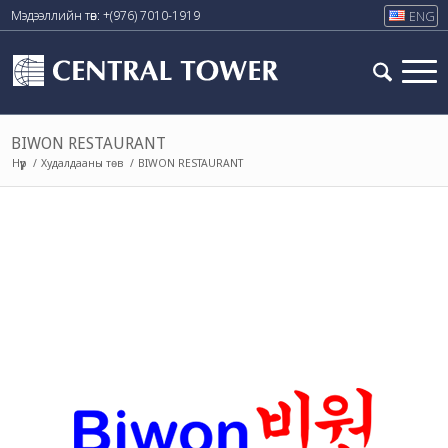
Мэдээллийн төв: +(976) 7010-1919
ENG
BIWON RESTAURANT
/
Худалдааны төв
/
BIWON RESTAURANT