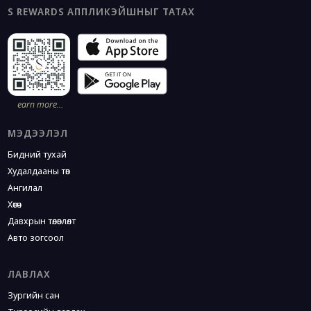
S REWARDS АППЛИКЭЙШНЫГ ТАТАХ
earn more…
МЭДЭЭЛЭЛ
Бидний тухай
Худалдааны төв
Ангилал
Хөтөч
Давхрын төлөвлөлт
Авто зогсоол
ЛАВЛАХ
Зургийн сан