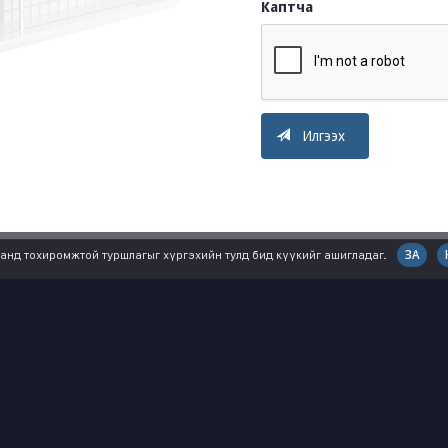
Каптча
Илгээх
ЗА
анд тохиромжтой туршлагыг хүргэхийн тулд бид күүкийг ашигладаг.
ЭЛ
ЛАВЛАХ
хай
Зургийн сан
 төв
Түрээсийн лавлах
Зар сурталчилгааны сувгууд
Нууцлалын бодлого
влөлт
Идэвхжүүлэлт