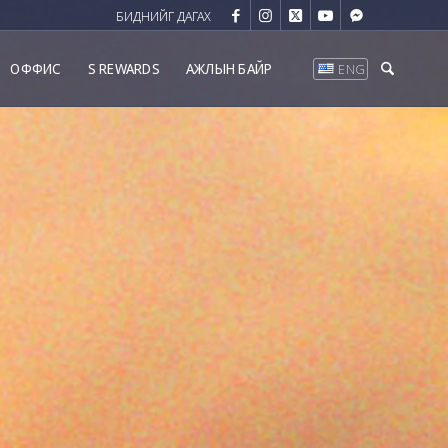
ОФФИС
S REWARDS
АЖЛЫН БАЙР
ENG