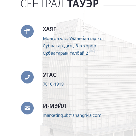
СЕНТРАЛ
ТАУЭР
ХАЯГ
Монгол улс, Улаанбаатар хот
Сүхбаатар дүүрэг, 8-р хороо
Сүхбаатарын талбай 2
УТАС
7010-1919
И-МЭЙЛ
marketing.ub@shangri-la.com