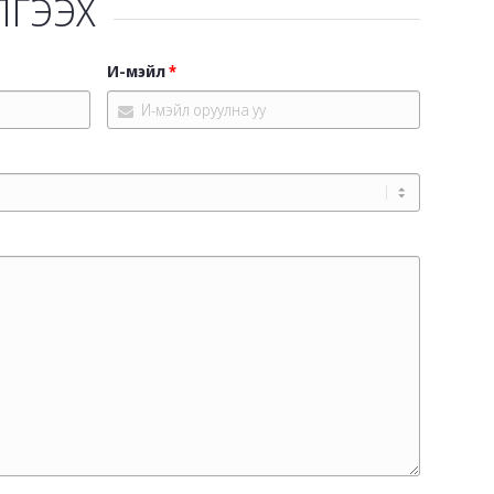
ГЭЭХ
И-мэйл