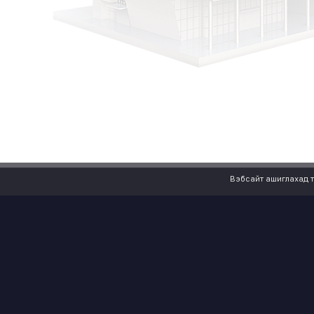
Вэбсайт ашиглахад т
S REWARDS АППЛИКЭЙШНЫГ ТАТАХ
МЭДЭЭЛ
Бидний ту
Худалдааны
Ангилал
Хөтөч
Давхрын төлө
earn more…