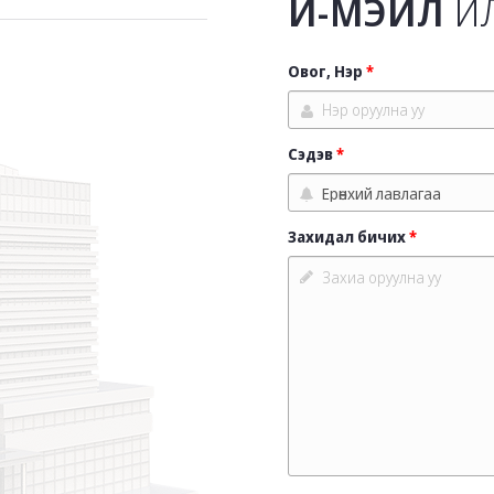
И-МЭЙЛ
ИЛ
Овог, Нэр
Сэдэв
Захидал бичих