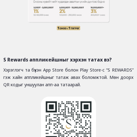
S Rewards
аппликейшныг хэрхэн татах вэ?
Хэрэглэгч та бүхэн App Store болон Play Store-с “S REWARDS”
гэж хайн аппликейшныг татаж авах боломжтой. Мөн доорх
QR кодыг уншуулан апп-аа татаарай.