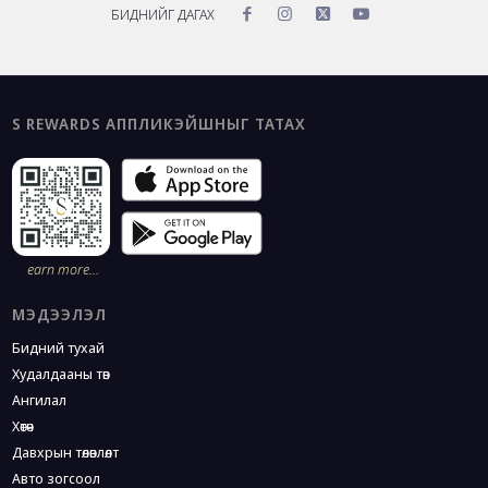
S REWARDS АППЛИКЭЙШНЫГ ТАТАХ
earn more…
МЭДЭЭЛЭЛ
Бидний тухай
Худалдааны төв
Ангилал
Хөтөч
Давхрын төлөвлөлт
Авто зогсоол