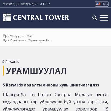
Мэдээллийн төв: +(976) 7010-1919
ENG
Урамшуулал Нэг
/
Урамшуулал
/
Урамшуулал Нэг
S Rewards
УРАМШУУЛАЛ
S Rewards лояалти онооны хувь шинэчлэгдлээ
Шангри-Ла Төв болон Сэнтрал Моллын зүгээс
худалдааны төвөөр үйлчлүүлж буй үнэнч хэрэглэгч,
үйлчлүүлэгчдээ урамшуулах зорилгоор “S