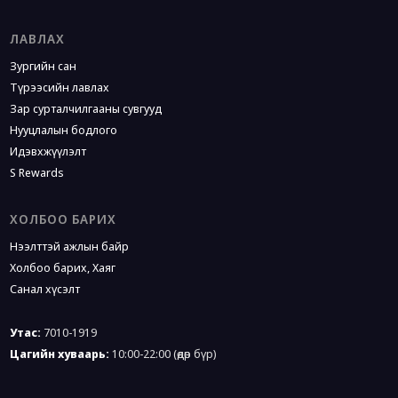
ЛАВЛАХ
Зургийн сан
Түрээсийн лавлах
Зар сурталчилгааны сувгууд
Нууцлалын бодлого
Идэвхжүүлэлт
S Rewards
ХОЛБОО БАРИХ
Нээлттэй ажлын байр
Холбоо барих, Хаяг
Санал хүсэлт
Утас:
7010-1919
Цагийн хуваарь:
10:00-22:00
(өдөр бүр)