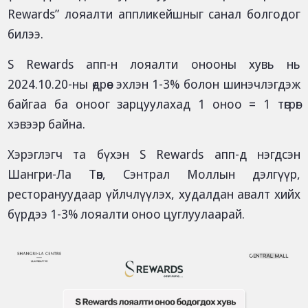
Rewards” лояалти аппликейшныг санал болгодог
билээ.
S Rewards апп-н лояалти онооны хувь нь
2024.10.20-ны өдрөөс эхлэн 1-3% болон шинэчлэгдэж
байгаа ба оноог зарцуулахад 1 оноо = 1 төгрөг
хэвээр байна.
Хэрэглэгч та бүхэн S Rewards апп-д нэгдсэн
Шангри-Ла Төв, Сэнтрал Моллын дэлгүүр,
ресторануудаар үйлчлүүлэх, худалдан авалт хийх
бүрдээ 1-3% лояалти оноо цуглуулаарай.