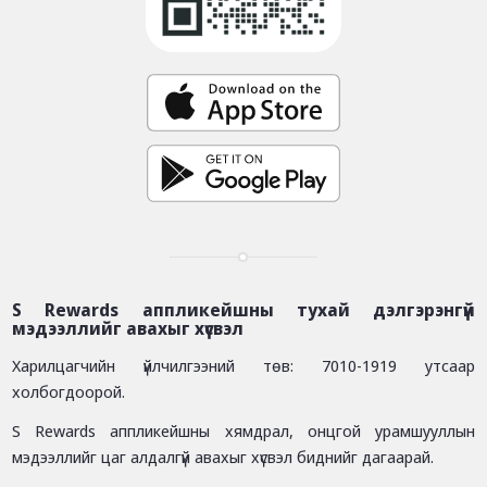
S Rewards аппликейшны тухай дэлгэрэнгүй
мэдээллийг авахыг хүсвэл
Харилцагчийн үйлчилгээний төв: 7010-1919 утсаар
холбогдоорой.
S Rewards аппликейшны хямдрал, онцгой урамшууллын
мэдээллийг цаг алдалгүй авахыг хүсвэл биднийг дагаарай.