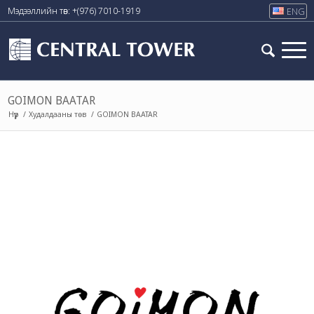
Мэдээллийн төв: +(976) 7010-1919
ENG
GOIMON BAATAR
/
Худалдааны төв
/
GOIMON BAATAR