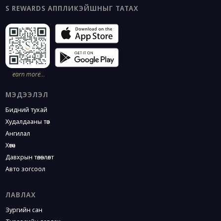
S REWARDS АППЛИКЭЙШНЫГ ТАТАХ
earn more…
МЭДЭЭЛЭЛ
Бидний тухай
Худалдааны төв
Ангилал
Хөтөч
Давхрын төлөвлөлт
Авто зогсоол
ЛАВЛАХ
Зургийн сан