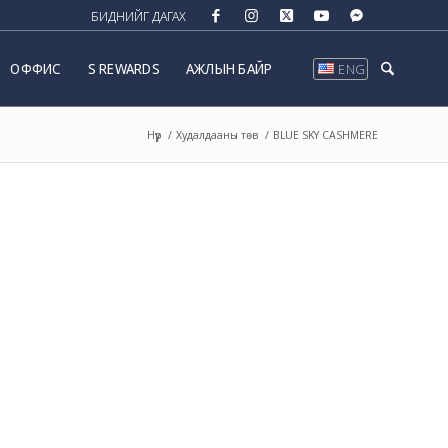
ОФФИС
S REWARDS
АЖЛЫН БАЙР
ENG
/
Худалдааны төв
/
BLUE SKY CASHMERE