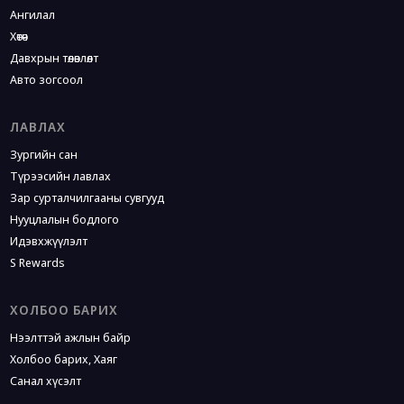
Ангилал
Хөтөч
Давхрын төлөвлөлт
Авто зогсоол
ЛАВЛАХ
Зургийн сан
Түрээсийн лавлах
Зар сурталчилгааны сувгууд
Нууцлалын бодлого
Идэвхжүүлэлт
S Rewards
ХОЛБОО БАРИХ
Нээлттэй ажлын байр
Холбоо барих, Хаяг
Санал хүсэлт