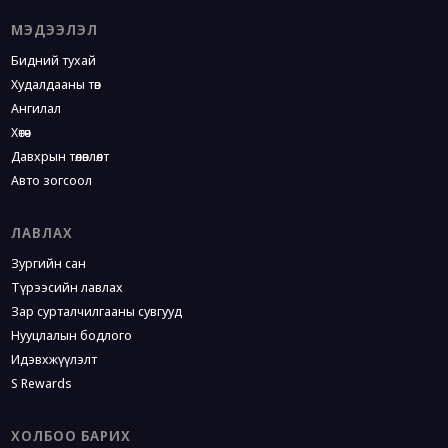
МЭДЭЭЛЭЛ
Бидний тухай
Худалдааны төв
Ангилал
Хөтөч
Давхрын төлөвлөлт
Авто зогсоол
ЛАВЛАХ
Зургийн сан
Түрээсийн лавлах
Зар сурталчилгааны сувгууд
Нууцлалын бодлого
Идэвхжүүлэлт
S Rewards
ХОЛБОО БАРИХ