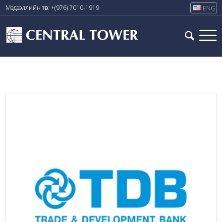
Мэдээллийн төв: +(976) 7010-1919
ENG