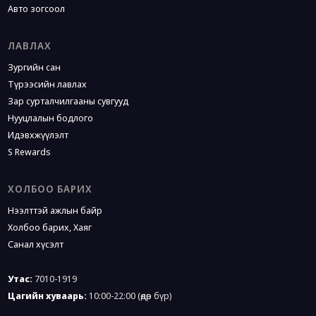
Авто зогсоол
ЛАВЛАХ
Зургийн сан
Түрээсийн лавлах
Зар сурталчилгааны сувгууд
Нууцлалын бодлого
Идэвхжүүлэлт
S Rewards
ХОЛБОО БАРИХ
Нээлттэй ажлын байр
Холбоо барих, Хаяг
Санал хүсэлт
Утас:
7010-1919
Цагийн хуваарь:
10:00-22:00
(өдөр бүр)