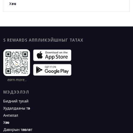
Хөтөч
S REWARDS АППЛИКЭЙШНЫГ ТАТАХ
earn more…
МЭДЭЭЛЭЛ
Бидний тухай
Худалдааны төв
Ангилал
Хөтөч
Давхрын төлөвлөлт